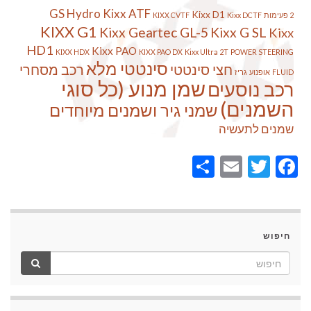
GS Hydro
Kixx ATF
Kixx D1
2 פעימות
Kixx DCTF
KIXX CVTF
KIXX G1
Kixx Geartec GL-5
Kixx G SL
Kixx
HD1
Kixx PAO
KIXX HDX
KIXX PAO DX
Kixx Ultra 2T
POWER STEERING
סינטטי מלא
חצי סינטטי
רכב מסחרי
FLUID
אופנוע
גריז
שמן מנוע (כל סוגי
רכב נוסעים
השמנים)
שמני גיר ושמנים מיוחדים
שמנים לתעשיה
Share
Email
Twitter
Facebook
חיפוש