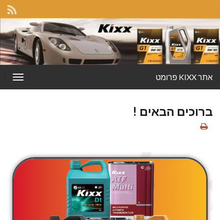
אתר KIXX פרומט
oggle
gation
ברוכים הבאים !