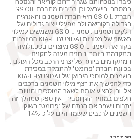
כיבדו בנוכחותם שגריר דרום קוריאה והנספח
המסחרי בישראל וכן בכירים מחברת GS OIL .
חברת GS OIL היא חברת השמנים והאנרגיה
הגדולה בקוריאה ולה מפעלי ייצור גדולים של
דלקים ושמנים . שמני GS OIL משמשים למילוי
ראשוני של מכוניות HYUNDAI ו-KIA המיוצרות
בקוריאה . שמני GS OIL מיוצרים בטכנולוגיה
מתקדמת ביותר ונותנים מענה לתקנים
המתקדמים ביותר של יצרני הרכב מכל העולם .
בכוונת חברת "פרומט" להתמקד במכירת
השמנים למוסכי היבואן של HYUNDAI ו-KIA
כדי להמשיך את רצף מילוי השמנים ברכבים
אלו וכן להציע אותם לשאר המוסכים וחנויות
חלפים במחיר הוגן וסביר . אין ספק שמהלך זה
יתרום וישפר את הנתח של "פרומט" בשוק
השמנים לרכבים שעומד היום על כ-14% .
תגיות מוצר