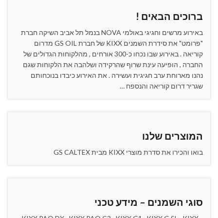
ברוכים הבאים !
באירוע מרשים וחגיגי באולמי NOVA בנמל תל אביב השיקה חברת
"פרומט" את סידרת השמנים KIXX של חברת GS OIL מדרום
קוריאה . באירוע שבו נכחו כ-300 אורחים , מהלקוחות הגדולים של
החברה , הופיעה עינת שרוף שהרקידה ושלהבה את הלקוחות שגם
נהנו מארוחת ערב חגיגית ועשירה . את האירוע כיבדו בנוכחותם
שגריר דרום קוריאה והנספח …
המוצרים שלנו
בואו והכירו את סדרת מוצרי KIXX מבית GS CALTEX
סוגי השמנים – מידע טכני