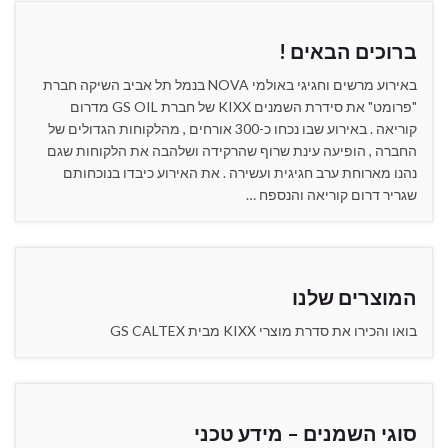
ברוכים הבאים !
באירוע מרשים וחגיגי באולמי NOVA בנמל תל אביב השיקה חברת
"פרומט" את סידרת השמנים KIXX של חברת GS OIL מדרום
קוריאה . באירוע שבו נכחו כ-300 אורחים , מהלקוחות הגדולים של
החברה , הופיעה עינת שרוף שהרקידה ושלהבה את הלקוחות שגם
נהנו מארוחת ערב חגיגית ועשירה . את האירוע כיבדו בנוכחותם
שגריר דרום קוריאה והנספח …
המוצרים שלנו
בואו והכירו את סדרת מוצרי KIXX מבית GS CALTEX
סוגי השמנים – מידע טכני