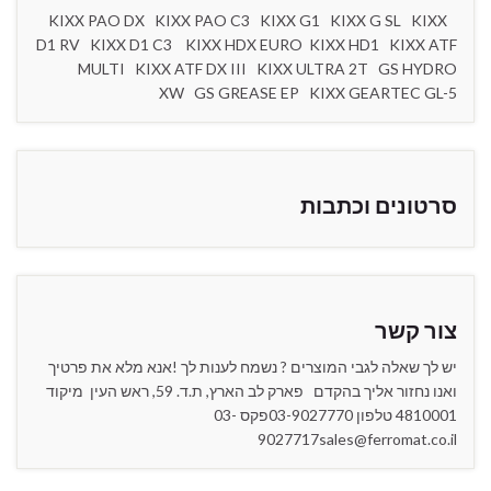
KIXX PAO DX KIXX PAO C3 KIXX G1 KIXX G SL KIXX
D1 RV KIXX D1 C3 KIXX HDX EURO KIXX HD1 KIXX ATF
MULTI KIXX ATF DX III KIXX ULTRA 2T GS HYDRO
XW GS GREASE EP KIXX GEARTEC GL-5
סרטונים וכתבות
צור קשר
יש לך שאלה לגבי המוצרים ? נשמח לענות לך !אנא מלא את פרטיך
ואנו נחזור אליך בהקדם פארק לב הארץ, ת.ד. 59, ראש העין מיקוד
4810001 טלפון 03-9027770פקס 03-
9027717sales@ferromat.co.il