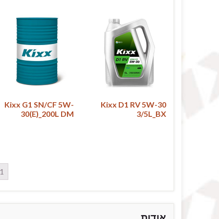
Kixx G1 SN/CF 5W-
Kixx D1 RV 5W-30
30(E)_200L DM
3/5L_BX
1
אודות