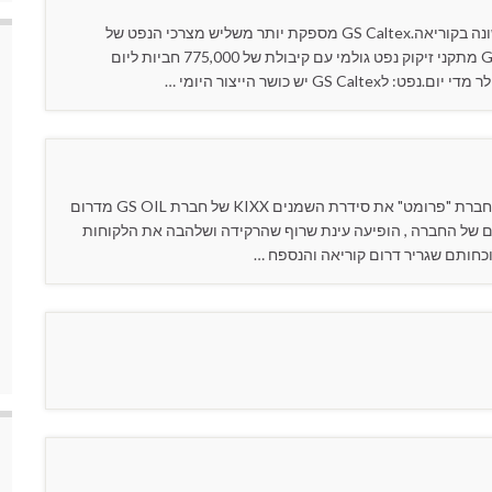
GS Caltex נוסדה במאי 1967 כחברת הנפט הפרטית הראשונה בקוריאה.GS Caltex מספקת יותר משליש מצרכי הנפט של
קוריאה ויצוא מעל 50% ממוצריה. מתקני זיקוק: ל - GS Caltex מתקני זיקוק נפט גולמי עם קיבולת של 775,000 חביות ליום
באירוע מרשים וחגיגי באולמי NOVA בנמל תל אביב השיקה חברת "פרומט" את סידרת השמנים KIXX של חברת GS OIL מדרום
רחים , מהלקוחות הגדולים של החברה , הופיעה עינת שרוף שהרקידה ושלהבה את הלקוחות
וכחותם שגריר דרום קוריאה והנספח …