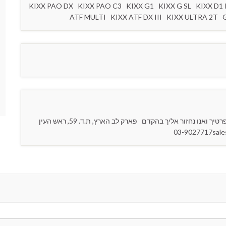
KIXX PAO DX KIXX PAO C3 KIXX G1 KIXX G SL KIXX D1
ATF MULTI KIXX ATF DX III KIXX ULTRA 2T
יש לך שאלה לגבי המוצרים ? נשמח לענות לך !אנא מלא את פרטיך ואנו נחזור אליך בהקדם פארק לב הארץ, ת.ד. 59, ראש העין