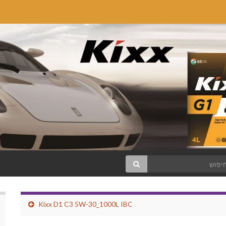
Kixx D1 C3 5W-30_1000L IBC