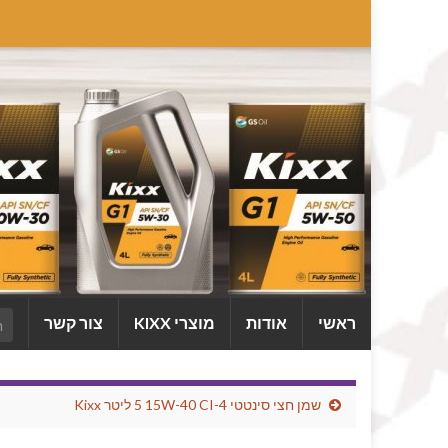
ראשי
אודות
מוצרי KIXX
צור קשר
שמן חצי סינטטי CI-4‏ 15W-40‏ 5 ליטר ‏Kixx